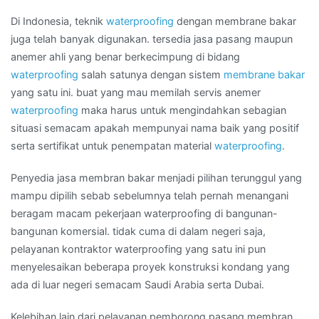
Daerah
GROGOL
Di Indonesia, teknik
waterproofing
dengan membrane bakar
juga telah banyak digunakan. tersedia jasa pasang maupun
anemer ahli yang benar berkecimpung di bidang
waterproofing
salah satunya dengan sistem
membrane bakar
yang satu ini. buat yang mau memilah servis anemer
waterproofing
maka harus untuk mengindahkan sebagian
situasi semacam apakah mempunyai nama baik yang positif
serta sertifikat untuk penempatan material
waterproofing
.
Penyedia jasa membran bakar menjadi pilihan terunggul yang
mampu dipilih sebab sebelumnya telah pernah menangani
beragam macam pekerjaan waterproofing di bangunan-
bangunan komersial. tidak cuma di dalam negeri saja,
pelayanan kontraktor waterproofing yang satu ini pun
menyelesaikan beberapa proyek konstruksi kondang yang
ada di luar negeri semacam Saudi Arabia serta Dubai.
Kelebihan lain dari pelayanan pemborong pasang membran