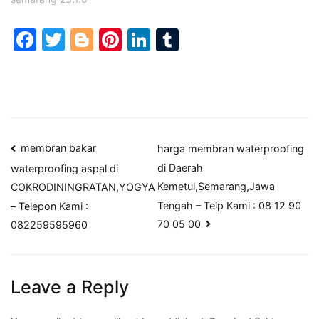
Facebook
Twitter
Blogger
Pinterest
LinkedIn
Tumblr
Post
membran bakar
harga membran waterproofing
di Daerah
waterproofing aspal di
navigation
Kemetul,Semarang,Jawa
COKRODININGRATAN,YOGYA
Tengah – Telp Kami : 08 12 90
– Telepon Kami :
70 05 00
082259595960
Leave a Reply