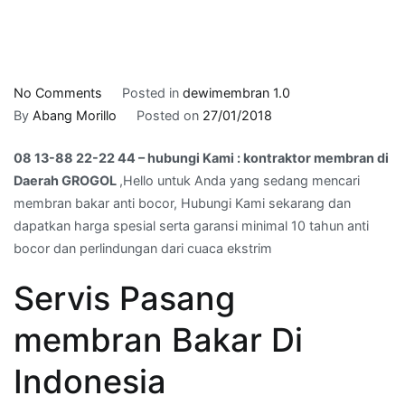
on
No Comments
Posted in
dewimembran 1.0
08
By
Abang Morillo
Posted on
27/01/2018
13-
08 13-88 22-22 44 – hubungi Kami : kontraktor membran di
88
Daerah GROGOL
,Hello untuk Anda yang sedang mencari
22-
membran bakar anti bocor, Hubungi Kami sekarang dan
22
dapatkan harga spesial serta garansi minimal 10 tahun anti
44
bocor dan perlindungan dari cuaca ekstrim
–
hubungi
Servis Pasang
Kami
:
membran Bakar Di
kontraktor
membran
Indonesia
di