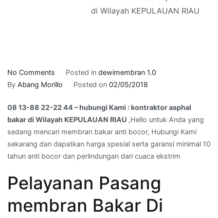
di Wilayah KEPULAUAN RIAU
on
No Comments
Posted in
dewimembran 1.0
08
By
Abang Morillo
Posted on
02/05/2018
13-
08 13-88 22-22 44 – hubungi Kami : kontraktor asphal
88
bakar di Wilayah KEPULAUAN RIAU
,Hello untuk Anda yang
22-
sedang mencari membran bakar anti bocor, Hubungi Kami
22
sekarang dan dapatkan harga spesial serta garansi minimal 10
44
tahun anti bocor dan perlindungan dari cuaca ekstrim
–
hubungi
Pelayanan Pasang
Kami
:
membran Bakar Di
kontraktor
asphal