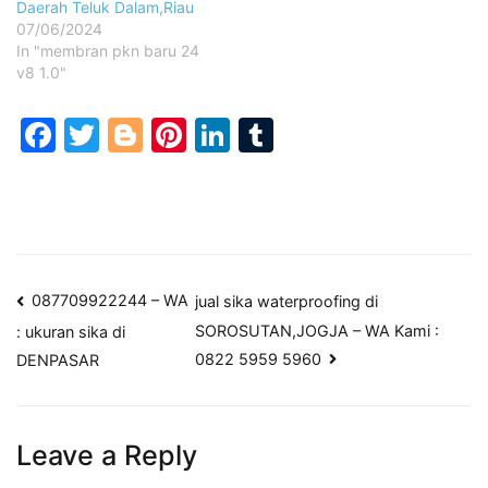
Daerah Teluk Dalam,Riau
07/06/2024
In "membran pkn baru 24
v8 1.0"
Facebook
Twitter
Blogger
Pinterest
LinkedIn
Tumblr
Post
087709922244 – WA
jual sika waterproofing di
SOROSUTAN,JOGJA – WA Kami :
: ukuran sika di
navigation
0822 5959 5960
DENPASAR
Leave a Reply