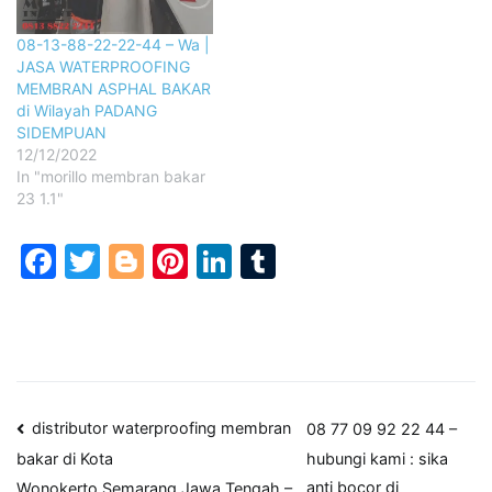
08-13-88-22-22-44 – Wa |
JASA WATERPROOFING
MEMBRAN ASPHAL BAKAR
di Wilayah PADANG
SIDEMPUAN
12/12/2022
In "morillo membran bakar
23 1.1"
Facebook
Twitter
Blogger
Pinterest
LinkedIn
Tumblr
Post
distributor waterproofing membran
08 77 09 92 22 44 –
hubungi kami : sika
bakar di Kota
navigation
anti bocor di
Wonokerto,Semarang,Jawa Tengah –