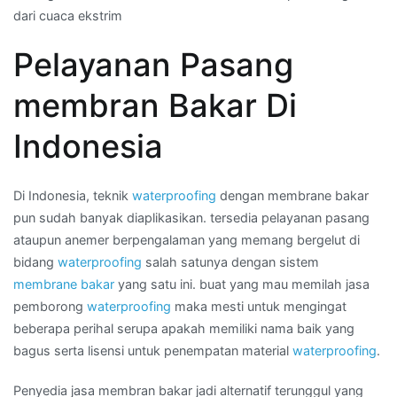
dari cuaca ekstrim
hubungi
Kami
Pelayanan Pasang
:
jasa
membran Bakar Di
waterproofing
membran
Indonesia
bakar
waterproofing
di
Di Indonesia, teknik
waterproofing
dengan membrane bakar
Wilayah
pun sudah banyak diaplikasikan. tersedia pelayanan pasang
JAKARTA
ataupun anemer berpengalaman yang memang bergelut di
UTARA
bidang
waterproofing
salah satunya dengan sistem
membrane bakar
yang satu ini. buat yang mau memilah jasa
pemborong
waterproofing
maka mesti untuk mengingat
beberapa perihal serupa apakah memiliki nama baik yang
bagus serta lisensi untuk penempatan material
waterproofing
.
Penyedia jasa membran bakar jadi alternatif terunggul yang