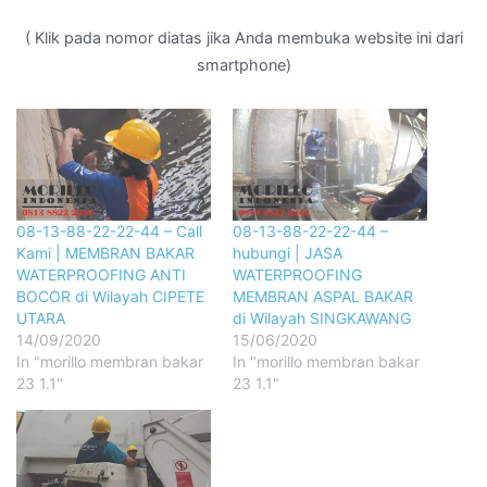
( Klik pada nomor diatas jika Anda membuka website ini dari
smartphone)
08-13-88-22-22-44 – Call
08-13-88-22-22-44 –
Kami | MEMBRAN BAKAR
hubungi | JASA
WATERPROOFING ANTI
WATERPROOFING
BOCOR di Wilayah CIPETE
MEMBRAN ASPAL BAKAR
UTARA
di Wilayah SINGKAWANG
14/09/2020
15/06/2020
In "morillo membran bakar
In "morillo membran bakar
23 1.1"
23 1.1"