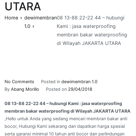
UTARA
Home
dewimembran
08 13-88 22-22 44 – hubungi
1.0
Kami : jasa waterproofing
membran bakar waterproofing
di Wilayah JAKARTA UTARA
on
No Comments
Posted in
dewimembran 1.0
08
By
Abang Morillo
Posted on
29/04/2018
13-
08 13-88 22-22 44 – hubungi Kami : jasa waterproofing
88
membran bakar waterproofing di Wilayah JAKARTA UTARA
22-
,Hello untuk Anda yang sedang mencari membran bakar anti
22
bocor, Hubungi Kami sekarang dan dapatkan harga spesial
44
serta garansi minimal 10 tahun anti bocor dan perlindungan
–