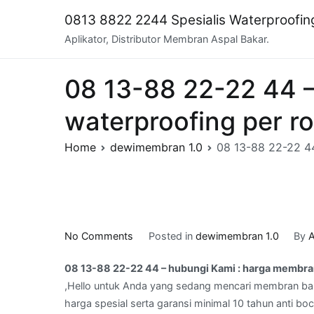
Skip
0813 8822 2244 Spesialis Waterproofi
to
Aplikator, Distributor Membran Aspal Bakar.
content
08 13-88 22-22 44 
waterproofing per r
Home
dewimembran 1.0
08 13-88 22-22 4
on
No Comments
Posted in
dewimembran 1.0
By
A
08
08 13-88 22-22 44 – hubungi Kami : harga membra
13-
,Hello untuk Anda yang sedang mencari membran bak
88
harga spesial serta garansi minimal 10 tahun anti bo
22-