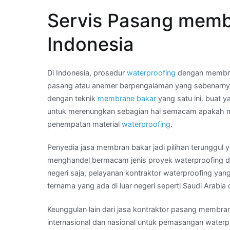
22
Servis Pasang memb
44
–
Indonesia
hubungi
Kami
:
Di Indonesia, prosedur
waterproofing
dengan membran
harga
pasang atau anemer berpengalaman yang sebenarny
membran
dengan teknik
membrane bakar
yang satu ini. buat 
waterproofing
untuk merenungkan sebagian hal semacam apakah memi
per
penempatan material
waterproofing
.
roll
Penyedia jasa membran bakar jadi pilihan terunggul 
di
menghandel bermacam jenis proyek waterproofing di
Wilayah
negeri saja, pelayanan kontraktor waterproofing ya
TIDORE
ternama yang ada di luar negeri seperti Saudi Arabia 
KEPULAUAN
Keunggulan lain dari jasa kontraktor pasang membran b
internasional dan nasional untuk pemasangan waterpr