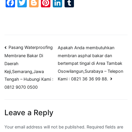
Facebook
Twitter
Blogger
Pinterest
LinkedIn
Tumblr
Post
Pasang Waterproofing
Apakah Anda membutuhkan
membran asphal bakar dan
Membrane Bakar Di
navigation
bertempat tingal di Area Tambak
Daerah
Osowilangun,Surabaya – Telepon
Keji,Semarang,Jawa
Kami : 0821 36 36 99 88.
Tengah – Hubungi Kami :
0812 9070 0500
Leave a Reply
Your email address will not be published.
Required fields are