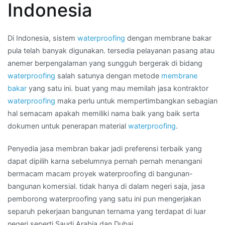
Indonesia
di
Wilayah
PONDOK
Di Indonesia, sistem
waterproofing
dengan membrane bakar
PINANG
pula telah banyak digunakan. tersedia pelayanan pasang atau
anemer berpengalaman yang sungguh bergerak di bidang
waterproofing
salah satunya dengan metode
membrane
bakar
yang satu ini. buat yang mau memilah jasa kontraktor
waterproofing
maka perlu untuk mempertimbangkan sebagian
hal semacam apakah memiliki nama baik yang baik serta
dokumen untuk penerapan material
waterproofing
.
Penyedia jasa membran bakar jadi preferensi terbaik yang
dapat dipilih karna sebelumnya pernah pernah menangani
bermacam macam proyek waterproofing di bangunan-
bangunan komersial. tidak hanya di dalam negeri saja, jasa
pemborong waterproofing yang satu ini pun mengerjakan
separuh pekerjaan bangunan ternama yang terdapat di luar
negeri seperti Saudi Arabia dan Dubai.