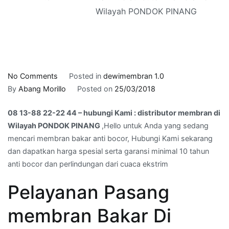
Wilayah PONDOK PINANG
on
No Comments
Posted in
dewimembran 1.0
08
By
Abang Morillo
Posted on
25/03/2018
13-
08 13-88 22-22 44 – hubungi Kami : distributor membran di
88
Wilayah PONDOK PINANG
,Hello untuk Anda yang sedang
22-
mencari membran bakar anti bocor, Hubungi Kami sekarang
22
dan dapatkan harga spesial serta garansi minimal 10 tahun
44
anti bocor dan perlindungan dari cuaca ekstrim
–
hubungi
Pelayanan Pasang
Kami
:
membran Bakar Di
distributor
membran