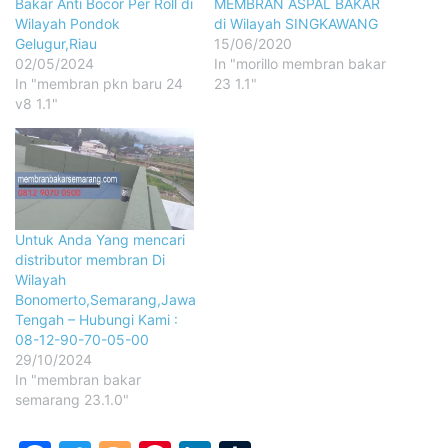
Bakar Anti Bocor Per Roll di
MEMBRAN ASPAL BAKAR
Wilayah Pondok
di Wilayah SINGKAWANG
Gelugur,Riau
15/06/2020
02/05/2024
In "morillo membran bakar
In "membran pkn baru 24
23 1.1"
v8 1.1"
Untuk Anda Yang mencari
distributor membran Di
Wilayah
Bonomerto,Semarang,Jawa
Tengah – Hubungi Kami :
08-12-90-70-05-00
29/10/2024
In "membran bakar
semarang 23.1.0"