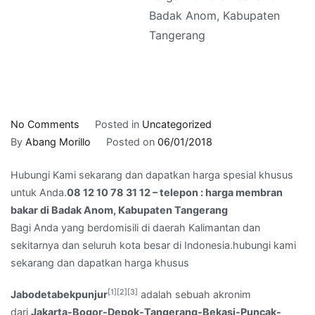
Badak Anom, Kabupaten
Tangerang
on
No Comments
Posted in
Uncategorized
08
By
Abang Morillo
Posted on
06/01/2018
12
Hubungi Kami sekarang dan dapatkan harga spesial khusus
10
untuk Anda.
08 12 10 78 31 12 – telepon : harga membran
78
bakar di Badak Anom, Kabupaten Tangerang
31
Bagi Anda yang berdomisili di daerah Kalimantan dan
12
sekitarnya dan seluruh kota besar di Indonesia.hubungi kami
–
sekarang dan dapatkan harga khusus
telepon
:
[1]
[2]
[3]
Jabodetabekpunjur
adalah sebuah akronim
harga
dari
Jakarta-Bogor-Depok-Tangerang-Bekasi-Puncak-