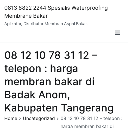
Skip
0813 8822 2244 Spesialis Waterproofing
to
Membrane Bakar
content
Aplikator, Distributor Membran Aspal Bakar.
08 12 10 78 31 12 –
telepon : harga
membran bakar di
Badak Anom,
Kabupaten Tangerang
Home
Uncategorized
08 12 10 78 31 12 – telepon :
harga membran bakar di