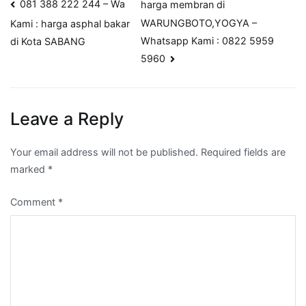
Post
081 388 222 244 – Wa
harga membran di
WARUNGBOTO,YOGYA –
Kami : harga asphal bakar
navigation
Whatsapp Kami : 0822 5959
di Kota SABANG
5960
Leave a Reply
Your email address will not be published.
Required fields are
marked
*
Comment
*